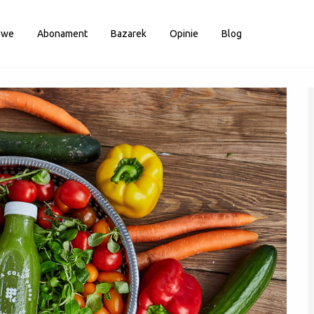
owe
Abonament
Bazarek
Opinie
Blog
Zaloguj
Nie masz konta?
Zarejestruj się