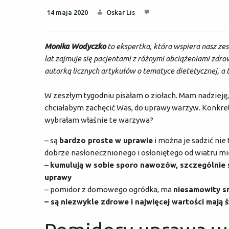
14 maja 2020
Oskar Lis
Monika Wodyczko
to ekspertka, która wspiera nasz zes
lat zajmuje się pacjentami z różnymi obciążeniami zdro
autorką licznych artykułów o tematyce dietetycznej, a
W zeszłym tygodniu pisałam o ziołach. Mam nadzieję
chciałabym zachęcić Was, do uprawy warzyw. Konkre
wybrałam właśnie te warzywa?
– są
bardzo proste w uprawie
i można je sadzić nie 
dobrze nasłonecznionego i osłoniętego od wiatru mi
–
kumulują w sobie sporo nawozów, szczególnie s
uprawy
– pomidor z domowego ogródka, ma
niesamowity s
– są niezwykle zdrowe i najwięcej wartości mają 