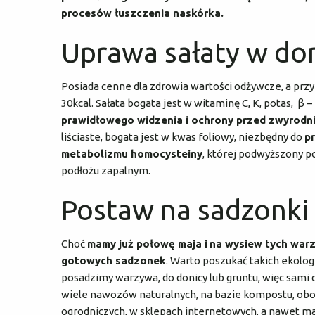
procesów łuszczenia naskórka.
Uprawa sałaty w d
Posiada cenne dla zdrowia wartości odżywcze, a przy
30kcal. Sałata bogata jest w witaminę C, K, potas, β 
prawidłowego widzenia i ochrony przed zwyrodni
liściaste, bogata jest w kwas foliowy, niezbędny do
p
metabolizmu homocysteiny
, której podwyższony 
podłożu zapalnym.
Postaw na sadzonki
Choć
mamy już połowę maja i
na wysiew tych warz
gotowych sadzonek
. Warto poszukać takich ekolog
posadzimy warzywa, do donicy lub gruntu, więc sami
wiele nawozów naturalnych, na bazie kompostu, obor
ogrodniczych, w sklepach internetowych, a nawet mar