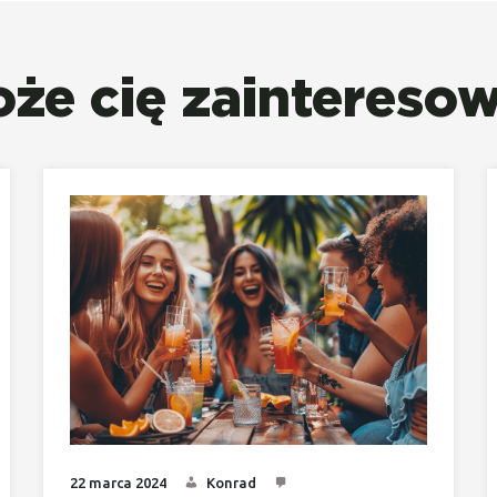
że cię zaintereso
22 marca 2024
Konrad