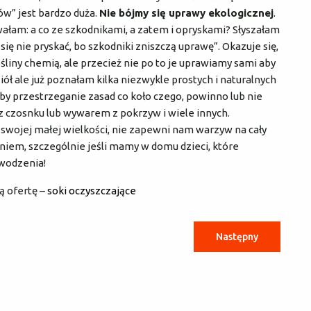
ów” jest bardzo duża.
Nie bójmy się uprawy ekologicznej
.
awałam: a co ze szkodnikami, a zatem i opryskami? Słyszałam
ię nie pryskać, bo szkodniki zniszczą uprawę”. Okazuje się,
rośliny chemią, ale przecież nie po to je uprawiamy sami aby
iół ale już poznałam kilka niezwykle prostych i naturalnych
y przestrzeganie zasad co koło czego, powinno lub nie
 czosnku lub wywarem z pokrzyw i wiele innych.
swojej małej wielkości, nie zapewni nam warzyw na cały
iem, szczególnie jeśli mamy w domu dzieci, które
wodzenia!
ą ofertę –
soki oczyszczające
Następny