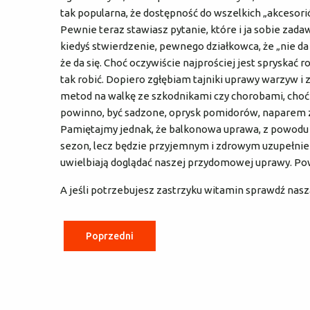
tak popularna, że dostępność do wszelkich „akcesori
Pewnie teraz stawiasz pytanie, które i ja sobie zad
kiedyś stwierdzenie, pewnego działkowca, że „nie da s
że da się. Choć oczywiście najprościej jest spryskać 
tak robić. Dopiero zgłębiam tajniki uprawy warzyw i z
metod na walkę ze szkodnikami czy chorobami, choćb
powinno, być sadzone, oprysk pomidorów, naparem z
Pamiętajmy jednak, że balkonowa uprawa, z powodu 
sezon, lecz będzie przyjemnym i zdrowym uzupełnien
uwielbiają doglądać naszej przydomowej uprawy. Po
A jeśli potrzebujesz zastrzyku witamin sprawdź nasz
Poprzedni