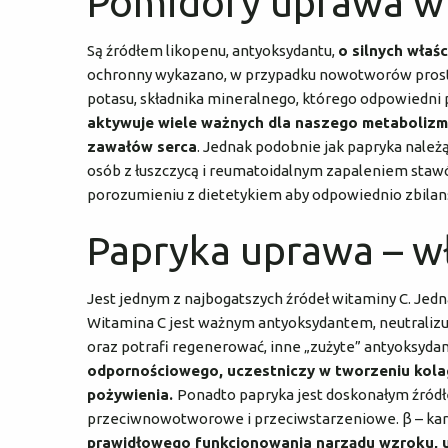
Pomidory uprawa 
Są źródłem likopenu, antyoksydantu,
o silnych wła
ochronny wykazano, w przypadku nowotworów prosta
potasu, składnika mineralnego, którego odpowiedni
aktywuje wiele ważnych dla naszego metabolizmu
zawałów serca
. Jednak podobnie jak papryka nale
osób z łuszczycą i reumatoidalnym zapaleniem stawów
porozumieniu z dietetykiem aby odpowiednio zbilans
Papryka uprawa – 
Jest jednym z najbogatszych źródeł witaminy C. Jedn
Witamina C jest ważnym antyoksydantem, neutralizu
oraz potrafi regenerować, inne „zużyte” antyoksyd
odpornościowego, uczestniczy w tworzeniu kola
pożywienia.
Ponadto papryka jest doskonałym źródłe
przeciwnowotworowe i przeciwstarzeniowe. β – karo
prawidłowego funkcjonowania narządu wzroku, 