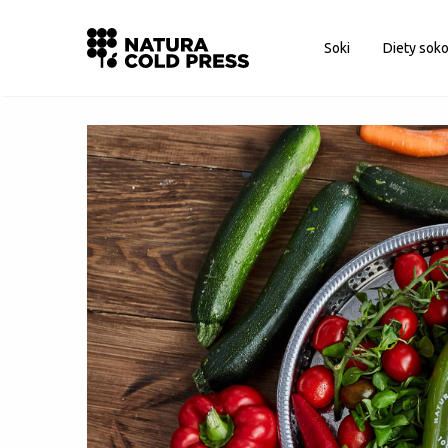
Logowanie
Soki
Diety sok
Nie pamiętasz hasła?
Zapamiętaj mnie