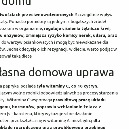
w domu
ściwościach przeciwnowotworowych
. Szczególnie wpływ
ty. Ponadto pomidory są jednym z bogatszych źródeł
 poziom w organizmie,
reguluje ciśnienia tętnicze krwi,
 enzymów, zmniejsza ryzyko kamicy nerek, udaru, oraz
żą do warzyw psiankowatych i mogą być niewskazane dla
. Jednak decyzję o ich rezygnacji, w diecie, warto podjąć w
ował taką dietę.
własna domowa uprawa
a papryka, posiada
tyle witaminy C, co 10 cytryn.
jącym wolne rodniki odpowiedzialnych za procesy starzenia
anty. Witamina C wspomaga
prawidłową pracę układu
genu, hormonów, poprawia wchłanianie żelaza z
m β – karotenu, który wykazuje silne działanie
ten przekształca się w witaminę A, niezbędną
dla
układu rozrodczego oraz prawidłowego przebiegu