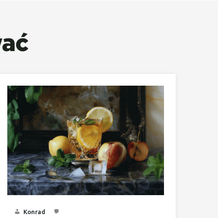
wać
Konrad