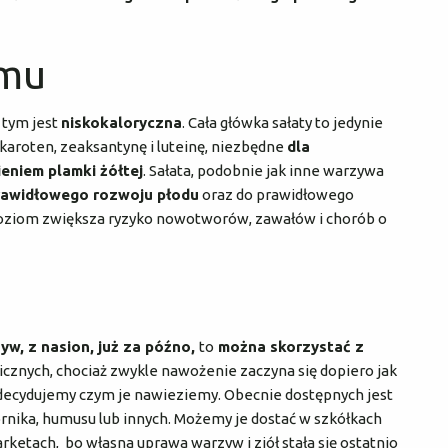
omu
 tym jest
niskokaloryczna
. Cała główka sałaty to jedynie
– karoten, zeaksantynę i luteinę, niezbędne
dla
eniem plamki żółtej
. Sałata, podobnie jak inne warzywa
rawidłowego rozwoju płodu
oraz do prawidłowego
poziom zwiększa ryzyko nowotworów, zawałów i chorób o
yw, z nasion, już za późno,
to
można skorzystać z
icznych, chociaż zwykle nawożenie zaczyna się dopiero jak
 decydujemy czym je nawieziemy. Obecnie dostępnych jest
nika, humusu lub innych. Możemy je dostać w szkółkach
ketach, bo własna uprawa warzyw i ziół stała się ostatnio