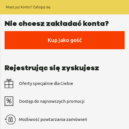
Masz już konto?
Zaloguj się
O nas
Rejestracja / logowanie
Nie chcesz zakładać konta?
Czym jest dieta sokowa?
Kup jako gość
Metoda COLD PRESS
Rejestrując się zyskujesz
Najczęstsze pytania
Oferty specjalnie dla Ciebie
Natura dla firm
Dostęp do najnowszych promocji
Karty podarunkowe
Możliwość powtarzania zamówień
Yoga Detox Camp