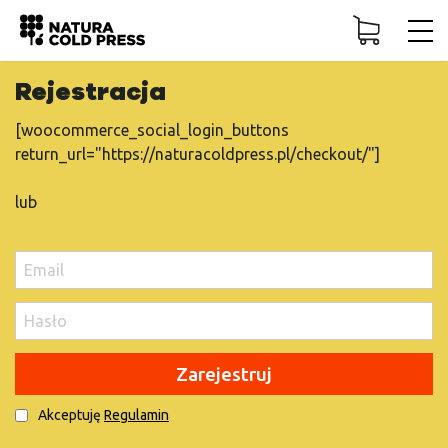
Logowanie
Rejestracja
Soki
[woocommerce_social_login_buttons
Diety sokowe
return_url="https://naturacoldpress.pl/checkout/"]
lub
Abonament
Zaloguj
Bazarek
Nie pamiętasz hasła?
Zapamiętaj mnie
Opinie
Nie masz konta?
Zarejestruj się
Zarejestruj
Blog
Akceptuję
Regulamin
Baza wiedzy