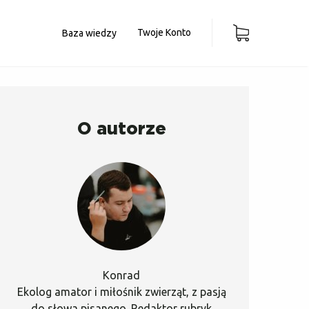
Twoje Konto
Baza wiedzy
O autorze
Konrad
Ekolog amator i miłośnik zwierząt, z pasją
do słowa pisanego. Redaktor rubryk