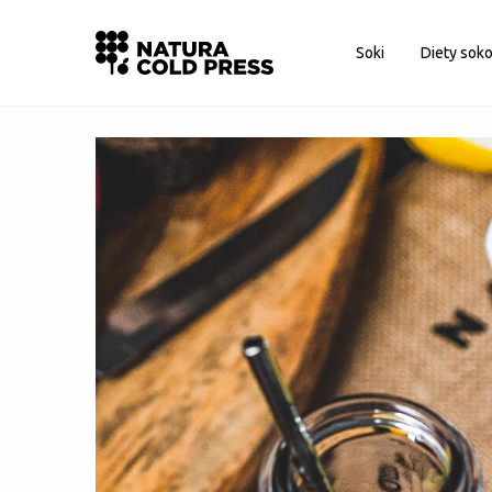
Logowanie
Soki
Diety sok
Nie pamiętasz hasła?
Zapamiętaj mnie