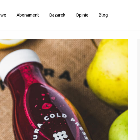
owe
Abonament
Bazarek
Opinie
Blog
Zaloguj
Nie masz konta?
Zarejestruj się