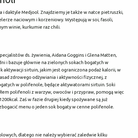
ka i daktyle Medjool. Znajdziemy je także w natce pietruszki,
selerze naciowym i korzeniowy. Występują w soi, fasoli,
ym winie, kurkumie raz chili.
ecjalistów ds. żywienia, Aidana Goggins i Glena Matten,
 dni i bazuje głównie na zielonych sokach bogatych w
aktywacji sirtuin, jakim jest ograniczona podaż kalorii, w
asad zdrowego odżywiania i aktywności fizycznej, z
tych w polifenole, będące aktywatorami sirtuin. Soki
ódłem polifenoli z warzyw, owoców i przypraw, pomogą więc
1200kcal. Zaś w fazie drugiej kiedy spożywane są już
bogacić menu o jeden sok bogaty w cenne polifenole.
lowych, dlatego nie należy wybierać zaledwie kilku