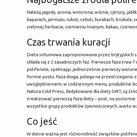
Należą jagody, aronia, winorona, wiśnie, cytrusy, jabł
kaparach, jarmużu, rukoli, cebuli, burakach, brokule, 
zielonej herbacie, siemieniu lnianym, kakao, czerwon
Czas trwania kuracji
Dieta sirtuinowa zaproponowana przez brytyjskich sp
składa się z 2 zasadniczych faz. Pierwsza faza trwa 7
polifenole, spełniając jednocześnie pierwszy warunek 
formie postu. Faza druga, polega na przestrzeganiu z
uwzględnieniem, w codziennym menu, produktów boga
Natura Cold Press, dedykowane dla diety SIRT, są źr
zrealizować pierwszą fazę diety – post, na poziomie 
wszystkie grupy produktów żywnościowych, warto wz
Co jeść
W diecie ważna jest różnorodność związków polifeno