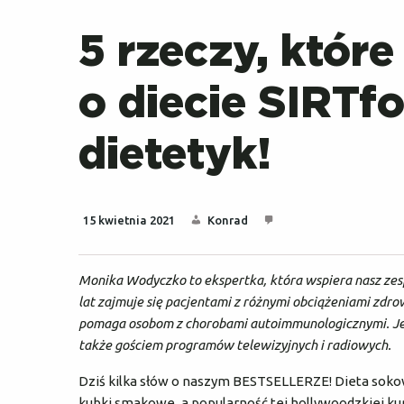
5 rzeczy, któr
o diecie SIRT
dietetyk!
15 kwietnia 2021
Konrad
Monika Wodyczko to ekspertka, która wspiera nasz zespó
lat zajmuje się pacjentami z różnymi obciążeniami zdro
pomaga osobom z chorobami autoimmunologicznymi. Jest
także gościem programów telewizyjnych i radiowych.
Dziś kilka słów o naszym BESTSELLERZE! Dieta sokow
kubki smakowe
,
a popularność tej hollywoodzkiej kur