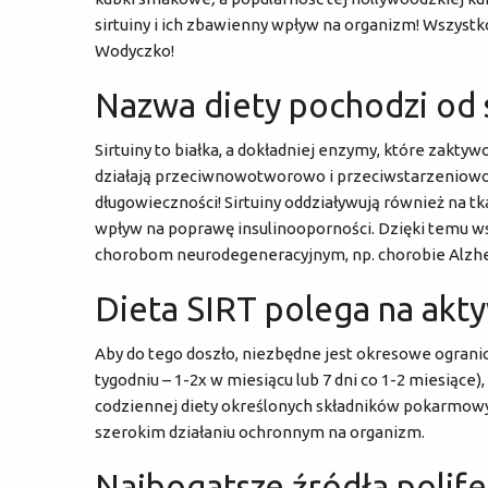
sirtuiny i ich zbawienny wpływ na organizm! Wszystk
Wodyczko!
Nazwa diety pochodzi od s
Sirtuiny to białka, a dokładniej enzymy, które zak
działają przeciwnowotworowo i przeciwstarzeniowo
długowieczności! Sirtuiny oddziaływują również na tka
wpływ na poprawę insulinooporności. Dzięki temu w
chorobom neurodegeneracyjnym, np. chorobie Alzhe
Dieta SIRT polega na akt
Aby do tego doszło, niezbędne jest okresowe ogranicz
tygodniu – 1-2x w miesiącu lub 7 dni co 1-2 miesiące
codziennej diety określonych składników pokarmowych
szerokim działaniu ochronnym na organizm.
Najbogatsze źródła polife