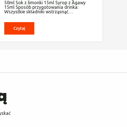
50ml Sok z limonki 15ml Syrop z Agawy
15ml Sposób przygotowania drinka:
Wszystkie składniki wstrząsnąć…
Czytaj
ą
yskać