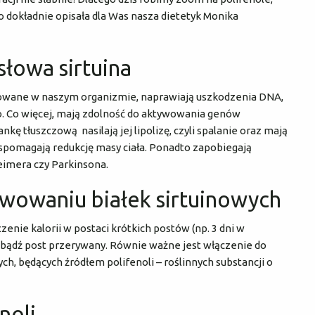
o dokładnie opisała dla Was nasza dietetyk Monika
łowa sirtuina
tywowane w naszym organizmie, naprawiają uszkodzenia DNA,
. Co więcej, mają zdolność do aktywowania genów
nkę tłuszczową nasilają jej lipolizę, czyli spalanie oraz mają
spomagają redukcję masy ciała. Ponadto zapobiegają
imera czy Parkinsona.
ywowaniu białek sirtuinowych
enie kalorii w postaci krótkich postów (np. 3 dni w
), bądź post przerywany. Równie ważne jest włączenie do
, będących źródłem polifenoli – roślinnych substancji o
noli