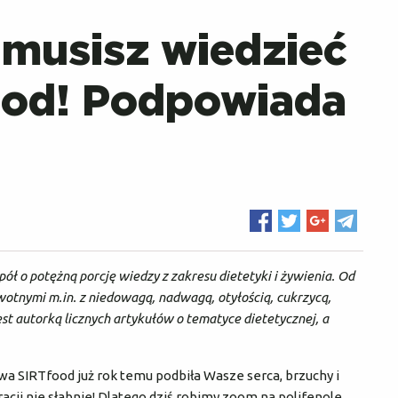
e musisz wiedzieć
food! Podpowiada
ł o potężną porcję wiedzy z zakresu dietetyki i żywienia. Od
wotnymi m.in. z niedowagą, nadwagą, otyłością, cukrzycą,
 autorką licznych artykułów o tematyce dietetycznej, a
a SIRTfood już rok temu podbiła Wasze serca, brzuchy i
acji nie słabnie! Dlatego dziś robimy zoom na polifenole,