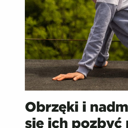
Obrzęki i nadm
się ich pozbyć 