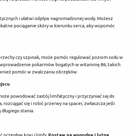
tycznych i ułatwi odpływ nagromadzonej wody. Możesz
ikatne pociąganie skóry w kierunku serca, aby wspomóc
 orzechy czy szpinak, może pomóc regulować poziom sodu w
, wprowadzenie pokarmów bogatych w witaminę B6, takich
również pomóc w zwalczaniu obrzęków.
ejscu
może powodować zastój limfatyczny i przyczyniać się do
, rozciągać się i robić przerwy na spacer, zwłaszcza jeśli
długiego stania.
ć przepływ krwi i limfy.
Postaw na wygodne i luźne