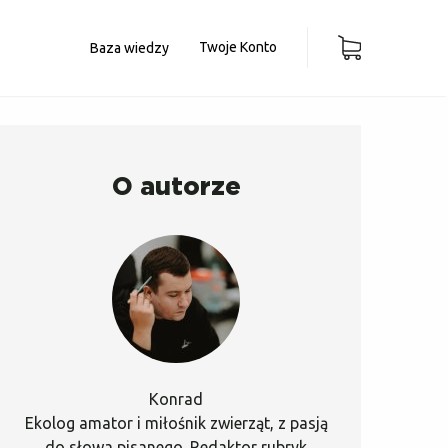
Twoje Konto
Baza wiedzy
O autorze
Konrad
Ekolog amator i miłośnik zwierząt, z pasją
do słowa pisanego. Redaktor rubryk