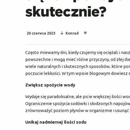
skutecznie?
20 czerwca 2023
Konrad
Często miewamy dni, kiedy czujemy się ociężali i na
powszechne i mogą mieć różne przyczyny, od złej diety
wiele naturalnych i skutecznych sposobów, które po
poczucie lekkości. W tym wpisie blogowym dowiesz si
Zwiększ spożycie wody
Wydaje się paradoksalne, ale picie większej ilości 
Ograniczenie spożycia sodówki i słodzonych napojów
zrównoważyć poziom płynów w organizmie i usunąć 
Unikaj nadmiernej ilości sodu