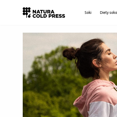
Logowanie
Soki
Diety sok
Nie pamiętasz hasła?
Zapamiętaj mnie