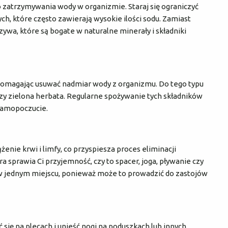
o zatrzymywania wody w organizmie. Staraj się ograniczyć
h, które często zawierają wysokie ilości sodu. Zamiast
zywa, które są bogate w naturalne minerały i składniki
, pomagając usuwać nadmiar wody z organizmu. Do tego typu
 czy zielona herbata. Regularne spożywanie tych składników
samopoczucie.
nie krwi i limfy, co przyspiesza proces eliminacji
 sprawia Ci przyjemność, czy to spacer, joga, pływanie czy
a w jednym miejscu, ponieważ może to prowadzić do zastojów
się na plecach i unieść nogi na poduszkach lub innych