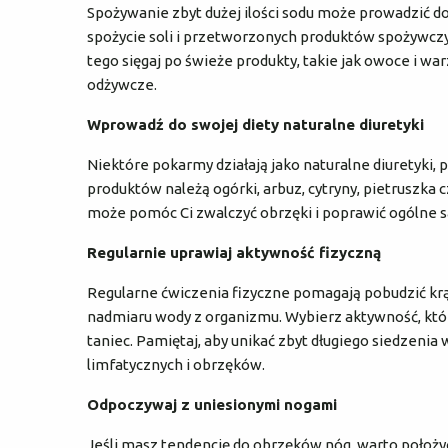
Spożywanie zbyt dużej ilości sodu może prowadzić d
spożycie soli i przetworzonych produktów spożywczyc
tego sięgaj po świeże produkty, takie jak owoce i war
odżywcze.
Wprowadź do swojej diety naturalne diuretyki
Niektóre pokarmy działają jako naturalne diuretyki
produktów należą ogórki, arbuz, cytryny, pietruszka
może pomóc Ci zwalczyć obrzęki i poprawić ogólne 
Regularnie uprawiaj aktywność fizyczną
Regularne ćwiczenia fizyczne pomagają pobudzić krąże
nadmiaru wody z organizmu. Wybierz aktywność, która
taniec. Pamiętaj, aby unikać zbyt długiego siedzeni
limfatycznych i obrzęków.
Odpoczywaj z uniesionymi nogami
Jeśli masz tendencję do obrzęków nóg, warto położyć 