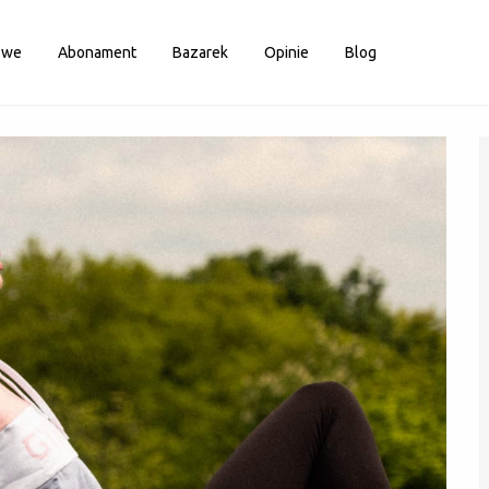
owe
Abonament
Bazarek
Opinie
Blog
Zaloguj
Nie masz konta?
Zarejestruj się