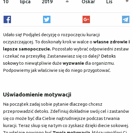
10 lipca 2019
Oskar Lis
O nas
Rejestracja / logowanie
Czym jest dieta sokowa?
Udało się! Podjąłeś decyzję o rozpoczęciu kuracji
oczyszczającej. To doskonały krok w walce o
własne zdrowie i
lepsze samopoczucie.
Pozostało wybrać odpowiedni zestaw
Metoda COLD PRESS
i czekać na przesyłkę. Zastanawiasz się co dalej?
Detoks
sokowy
to niewątpliwie duże
wyzwanie
dla organizmu.
Podpowiemy jak właściwie się do niego przygotować.
Najczęstsze pytania
Natura dla firm
Uświadomienie motywacji
Na początek zadaj sobie pytanie dlaczego chcesz
Karty podarunkowe
przeprowadzić detoks. Zdefiniuj dokładnie swój cel i zastanów
się co może być dla Ciebie najtrudniejsze podczas trwania
kuracji. Teraz skup się na tym co zyskasz dzięki diecie sokowej.
Yoga Detox Camp
To właśnie powinno być
Twoją motywacją
, która umożliwi Ci