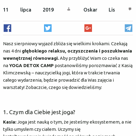
11 lipca 2019
Oskar Lis
O nas
Rejestracja / logowanie
Czym jest dieta sokowa?
Nasz sierpniowy wyjazd zbliża się wielkimi krokami. Czekają
nas 4 dni
głębokiego relaksu, oczyszczenia i poszukiwania
Metoda COLD PRESS
wewnętrznej równowagi.
Aby przybliżyć Wam co czeka nas
na
YOGA DETOX CAMP
postanowiliśmy porozmawiać z Kasią
Klimczewską – nauczycielką jogi, która w trakcie trwania
Najczęstsze pytania
całego wydarzenia, będzie prowadzić dla Was zajęcia i
warsztaty! Zobaczcie, czego się dowiedzieliśmy:
Natura dla firm
1. Czym dla Ciebie jest joga?
Karty podarunkowe
Kasia:
Joga jest nauką o tym, że jesteśmy ekosystemem, a nie
tylko umysłem czy ciałem. Uczymy się
Yoga Detox Camp