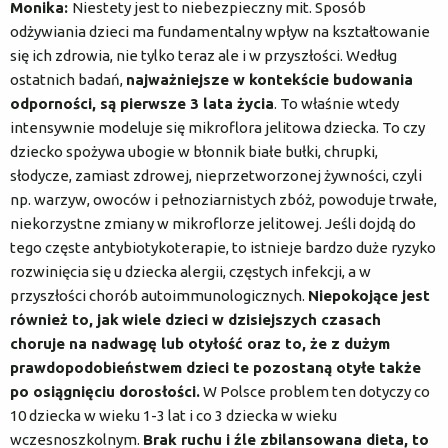
Monika:
Niestety jest to niebezpieczny mit. Sposób
odżywiania dzieci ma fundamentalny wpływ na kształtowanie
się ich zdrowia, nie tylko teraz ale i w przyszłości. Według
ostatnich badań,
najważniejsze w kontekście budowania
odporności, są pierwsze 3 lata życia
. To właśnie wtedy
intensywnie modeluje się mikroflora jelitowa dziecka. To czy
dziecko spożywa ubogie w błonnik białe bułki, chrupki,
słodycze, zamiast zdrowej, nieprzetworzonej żywności, czyli
np. warzyw, owoców i pełnoziarnistych zbóż, powoduje trwałe,
niekorzystne zmiany w mikroflorze jelitowej. Jeśli dojdą do
tego częste antybiotykoterapie, to istnieje bardzo duże ryzyko
rozwinięcia się u dziecka alergii, częstych infekcji, a w
przyszłości chorób autoimmunologicznych.
Niepokojące jest
również to, jak
wiele dzieci w dzisiejszych czasach
choruje na nadwagę lub otyłość oraz to, że z dużym
prawdopodobieństwem dzieci te pozostaną otyłe także
po osiągnięciu dorosłości.
W Polsce problem ten dotyczy co
10 dziecka w wieku 1-3 lat i co 3 dziecka w wieku
wczesnoszkolnym.
Brak ruchu i źle zbilansowana dieta, to