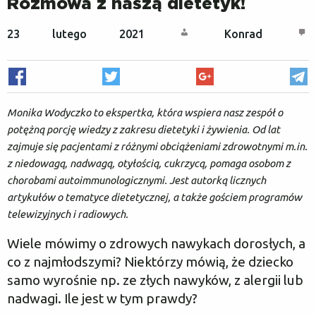
Rozmowa z naszą dietetyk!
O nas
Rejestracja / logowanie
23 lutego 2021
Konrad
Czym jest dieta sokowa?
Monika Wodyczko to ekspertka, która wspiera nasz zespół o
Metoda COLD PRESS
potężną porcję wiedzy z zakresu dietetyki i żywienia. Od lat
zajmuje się pacjentami z różnymi obciążeniami zdrowotnymi m.in.
z niedowagą, nadwagą, otyłością, cukrzycą, pomaga osobom z
Najczęstsze pytania
chorobami autoimmunologicznymi. Jest autorką licznych
artykułów o tematyce dietetycznej, a także gościem programów
telewizyjnych i radiowych.
Natura dla firm
Wiele mówimy o zdrowych nawykach dorosłych, a
co z najmłodszymi? Niektórzy mówią, że dziecko
Karty podarunkowe
samo wyrośnie np. ze złych nawyków, z alergii lub
nadwagi. Ile jest w tym prawdy?
Yoga Detox Camp