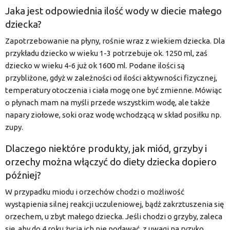
Jaka jest odpowiednia ilość wody w diecie małego
dziecka?
Zapotrzebowanie na płyny, rośnie wraz z wiekiem dziecka. Dla
przykładu dziecko w wieku 1-3 potrzebuje ok. 1250 ml, zaś
dziecko w wieku 4-6 już ok 1600 ml. Podane ilości są
przybliżone, gdyż w zależności od ilości aktywności fizycznej,
temperatury otoczenia i ciała mogę one być zmienne. Mówiąc
o płynach mam na myśli przede wszystkim wodę, ale także
napary ziołowe, soki oraz wodę wchodzącą w skład posiłku np.
zupy.
Dlaczego niektóre produkty, jak miód, grzyby i
orzechy można włączyć do diety dziecka dopiero
później?
W przypadku miodu i orzechów chodzi o możliwość
wystąpienia silnej reakcji uczuleniowej, bądź zakrztuszenia się
orzechem, u zbyt małego dziecka. Jeśli chodzi o grzyby, zaleca
się, aby do 4 roku życia ich nie podawać, z uwagi na ryzyko