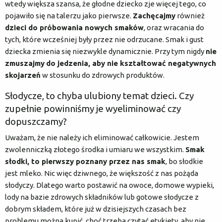
wtedy większa szansa, że głodne dziecko zje więcej tego, co
pojawiło się na talerzu jako pierwsze.
Zachęcajmy
również
dzieci do próbowania nowych smaków
, oraz wracania do
tych, które wcześniej były przez nie odrzucane. Smak i gust
dziecka zmienia się niezwykle dynamicznie. Przy tym nigdy
nie
zmuszajmy
do jedzenia, aby nie kształtować negatywnych
skojarzeń
w stosunku do zdrowych produktów.
Słodycze, to chyba ulubiony temat dzieci. Czy
zupełnie powinniśmy je wyeliminować czy
dopuszczamy?
Uważam, że nie należy ich eliminować całkowicie. Jestem
zwolenniczką złotego środka i umiaru we wszystkim.
Smak
słodki, to pierwszy poznany przez nas smak
, bo słodkie
jest mleko. Nic więc dziwnego, że większość z nas pożąda
słodyczy. Dlatego warto postawić na owoce, domowe wypieki,
lody na bazie zdrowych składników lub gotowe słodycze z
dobrym składem, które już w dzisiejszych czasach bez
problemu można kupić, choć trzeba czytać etykiety, aby nie