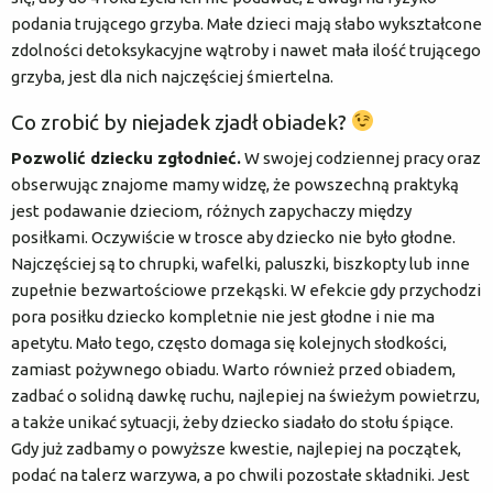
podania trującego grzyba. Małe dzieci mają słabo wykształcone
zdolności detoksykacyjne wątroby i nawet mała ilość trującego
grzyba, jest dla nich najczęściej śmiertelna.
Co zrobić by niejadek zjadł obiadek?
Pozwolić dziecku zgłodnieć.
W swojej codziennej pracy oraz
obserwując znajome mamy widzę, że powszechną praktyką
jest podawanie dzieciom, różnych zapychaczy między
posiłkami. Oczywiście w trosce aby dziecko nie było głodne.
Najczęściej są to chrupki, wafelki, paluszki, biszkopty lub inne
zupełnie bezwartościowe przekąski. W efekcie gdy przychodzi
pora posiłku dziecko kompletnie nie jest głodne i nie ma
apetytu. Mało tego, często domaga się kolejnych słodkości,
zamiast pożywnego obiadu. Warto również przed obiadem,
zadbać o solidną dawkę ruchu, najlepiej na świeżym powietrzu,
a także unikać sytuacji, żeby dziecko siadało do stołu śpiące.
Gdy już zadbamy o powyższe kwestie, najlepiej na początek,
podać na talerz warzywa, a po chwili pozostałe składniki. Jest