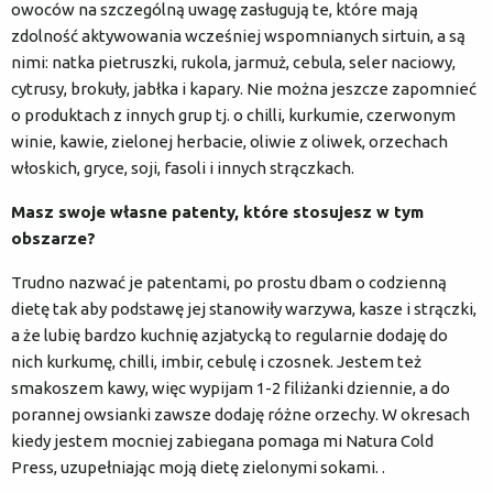
owoców na szczególną uwagę zasługują te, które mają
zdolność aktywowania wcześniej wspomnianych sirtuin, a są
nimi: natka pietruszki, rukola, jarmuż, cebula, seler naciowy,
cytrusy, brokuły, jabłka i kapary. Nie można jeszcze zapomnieć
o produktach z innych grup tj. o chilli, kurkumie, czerwonym
winie, kawie, zielonej herbacie, oliwie z oliwek, orzechach
włoskich, gryce, soji, fasoli i innych strączkach.
Masz swoje własne patenty, które stosujesz w tym
obszarze?
Trudno nazwać je patentami, po prostu dbam o codzienną
dietę tak aby podstawę jej stanowiły warzywa, kasze i strączki,
a że lubię bardzo kuchnię azjatycką to regularnie dodaję do
nich kurkumę, chilli, imbir, cebulę i czosnek. Jestem też
smakoszem kawy, więc wypijam 1-2 filiżanki dziennie, a do
porannej owsianki zawsze dodaję różne orzechy. W okresach
kiedy jestem mocniej zabiegana pomaga mi Natura Cold
Press, uzupełniając moją dietę zielonymi sokami. .