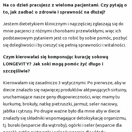
Na co dzień pracujesz z wieloma pacjentami. Czy pytają o
to, jak zadbać o zdrowie i sprawność na dłużej?
Jestem dietetykiem klinicznym i najczęściej zgłaszają się do
mnie pacjenci z różnymi chorobami przewlekłymi, więc ich
podstawowym pytaniem jest co robić by sobie pomóc, pozbyć
się dolegliwości i by cieszyć się pełnią sprawności i witalności.
Czym kierowałaś się komponując kurację sokową
LONGEVITY? Jak soki mogą pomóc żyć długo i
szczęśliwie?
Kierowałam się zasadniczo 3 wytycznymi. Po pierwsze, aby w
diecie znalazło się najwięcej produktów aktywujących sirtuiny,
uruchamiające nasze geny długowieczności, więc mamy tu
kurkumę, brokuły, natkę pietruszki, jarmuż, seler naciowy,
jabłka i cytrusy. Po drugie ważne było dla mnie aby w diecie
znalazły się składniki wspomagające detoksykację organizmu,
tj. buraki (wsparcie dla wątroby), ogórki i seler (wsparcie dla