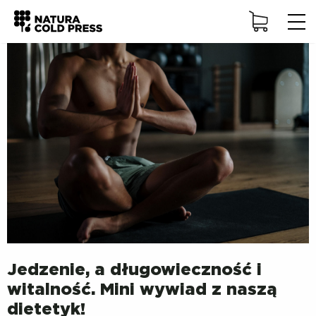
Logowanie
Soki
Diety sokowe
Abonament
Zaloguj
Bazarek
Nie pamiętasz hasła?
Zapamiętaj mnie
Opinie
Nie masz konta?
Zarejestruj się
Blog
Jedzenie, a długowieczność i
witalność. Mini wywiad z naszą
Baza wiedzy
dietetyk!