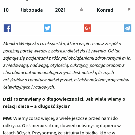
10 listopada 2021
Konrad
O nas
Rejestracja / logowanie
Czym jest dieta sokowa?
Monika Wodyczko to ekspertka, która wspiera nasz zespół o
potężną porcję wiedzy z zakresu dietetyki i żywienia. Od lat
Metoda COLD PRESS
zajmuje się pacjentami z różnymi obciążeniami zdrowotnymi m.in.
z niedowagą, nadwagą, otyłością, cukrzycą, pomaga osobom z
chorobami autoimmunologicznymi. Jest autorką licznych
Najczęstsze pytania
artykułów o tematyce dietetycznej, a także gościem programów
telewizyjnych i radiowych.
Natura dla firm
Dziś rozmawiamy o długowieczności. Jak wiele wiemy o
relacji dieta – a długość życia?
Karty podarunkowe
MW:
Wiemy coraz więcej, a wiele jeszcze przed nami do
odkrycia. O istnieniu sirtuin, dowiedzieliśmy się dopiero w
Yoga Detox Camp
latach 80tych. Przypomnę, że sirtuiny to białka, które w