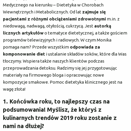
Medycznego na kierunku – Dietetyka w Chorobach
Wewnętrznych i Metabolicznych. Od lat
zajmuje się
pacjentami z różnymi obciążeniami zdrowotnymi
m.in. z
niedowagą, nadwagą, otyłością, cukrzycą. Jest
autorką
licznych artykułów
o tematyce dietetycznej, a także gościem
programów telewizyjnych i radiowych. W czym Monika
pomaga nam? Przede wszystkim
odpowiada za
komponowanie diet
i ustalanie składów soków, które dla Was
tłoczymy. Wspiera także naszych klientów podczas
przeprowadzania detoksu. Radzimy się jej przygotowując
materiały na firmowego bloga i opracowując nowe
kompozycje smakowe. Pomoc dietetyka klinicznego jest na
wagę złota!
1. Końcówka roku, to najlepszy czas na
podsumowania! Myślisz, że któryś z
kulinarnych trendów 2019 roku zostanie z
nami na dłużej?