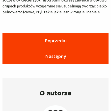
soczewicy, ciecierzycy, fasoli. Aminokwasy zawarte w obydwu
grupach produktów wzajemnie się uzupełniają tworząc białko
pełnowartościowe, czyli takie jakie jest w mięsie i nabiale.
Poprzedni
Następny
O autorze