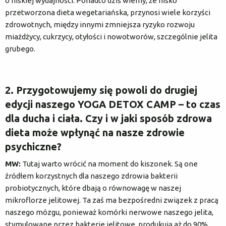
o niskiej wydajności. Ponadto dziś wiemy, że nisko
przetworzona dieta wegetariańska, przynosi wiele korzyści
zdrowotnych, między innymi zmniejsza ryzyko rozwoju
miażdżycy, cukrzycy, otyłości i nowotworów, szczególnie jelita
grubego.
2. Przygotowujemy się powoli do drugiej
edycji naszego YOGA DETOX CAMP – to czas
dla ducha i ciała. Czy i w jaki sposób zdrowa
dieta może wpłynąć na nasze zdrowie
psychiczne?
MW:
Tutaj warto wrócić na moment do kiszonek. Są one
źródłem korzystnych dla naszego zdrowia bakterii
probiotycznych, które dbają o równowagę w naszej
mikroflorze jelitowej. Ta zaś ma bezpośredni związek z pracą
naszego mózgu, ponieważ komórki nerwowe naszego jelita,
stymulowane przez bakterie jelitowe, produkują aż do 90%