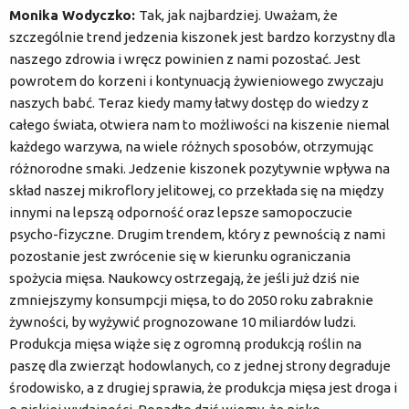
Monika Wodyczko:
Tak, jak najbardziej. Uważam, że
szczególnie trend jedzenia kiszonek jest bardzo korzystny dla
naszego zdrowia i wręcz powinien z nami pozostać. Jest
powrotem do korzeni i kontynuacją żywieniowego zwyczaju
naszych babć. Teraz kiedy mamy łatwy dostęp do wiedzy z
całego świata, otwiera nam to możliwości na kiszenie niemal
każdego warzywa, na wiele różnych sposobów, otrzymując
różnorodne smaki. Jedzenie kiszonek pozytywnie wpływa na
skład naszej mikroflory jelitowej, co przekłada się na między
innymi na lepszą odporność oraz lepsze samopoczucie
psycho-fizyczne. Drugim trendem, który z pewnością z nami
pozostanie jest zwrócenie się w kierunku ograniczania
spożycia mięsa. Naukowcy ostrzegają, że jeśli już dziś nie
zmniejszymy konsumpcji mięsa, to do 2050 roku zabraknie
żywności, by wyżywić prognozowane 10 miliardów ludzi.
Produkcja mięsa wiąże się z ogromną produkcją roślin na
paszę dla zwierząt hodowlanych, co z jednej strony degraduje
środowisko, a z drugiej sprawia, że produkcja mięsa jest droga i