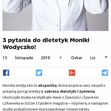
O nas
Rejestracja / logowanie
Czym jest dieta sokowa?
3 pytania do dietetyk Moniki
Metoda COLD PRESS
Wodyczko!
13 listopada 2019
Oskar Lis
Najczęstsze pytania
Natura dla firm
Monika Wodyczko to
ekspertka
, która wspiera nasz zespół o
potężną porcję wiedzy
z zakresu dietetyki i żywienia
.
Karty podarunkowe
Ukończyła studia na Wydziale Nauk o Żywności i Żywieniu
Człowieka w SGGW z tytułem magistra – inżyniera, a następnie
Yoga Detox Camp
studia podyplomowe Warszawskiego Uniwersytetu